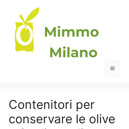
Vai
al
contenuto
Menu
Contenitori per
conservare le olive