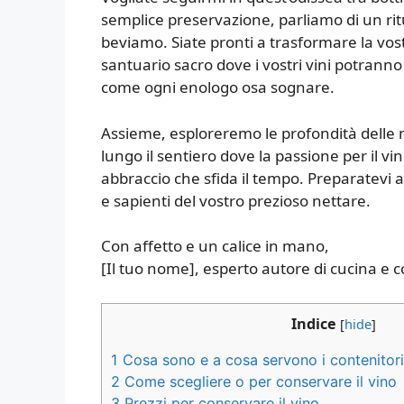
semplice preservazione, parliamo di un ritu
beviamo. Siate pronti a trasformare la vostr
santuario sacro dove i vostri vini potranno
come ogni enologo osa sognare.
Assieme, esploreremo le profondità delle m
lungo il sentiero dove la passione per il vi
abbraccio che sfida il tempo. Preparatevi 
e sapienti del vostro prezioso nettare.
Con affetto e un calice in mano,
[Il tuo nome], esperto autore di cucina e co
Indice
[
hide
]
1
Cosa sono e a cosa servono i contenitori 
2
Come scegliere o per conservare il vino
3
Prezzi per conservare il vino