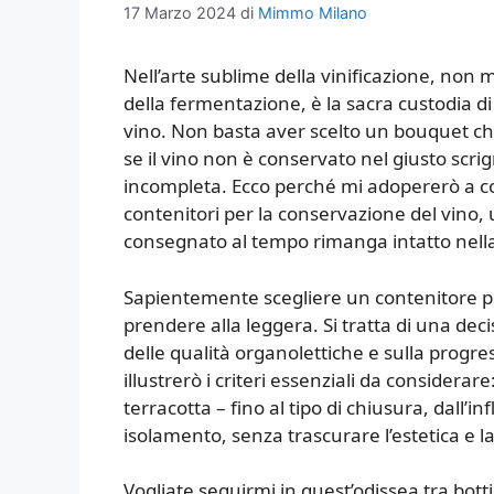
17 Marzo 2024
di
Mimmo Milano
Nell’arte sublime della vinificazione, non 
della fermentazione, è la sacra custodia d
vino. Non basta aver scelto un bouquet che
se il vino non è conservato nel giusto scri
incompleta. Ecco perché mi adopererò a 
contenitori per la conservazione del vino,
consegnato al tempo rimanga intatto nella
Sapientemente scegliere un contenitore pe
prendere alla leggera. Si tratta di una d
delle qualità organolettiche e sulla progr
illustrerò i criteri essenziali da considerare
terracotta – fino al tipo di chiusura, dall’i
isolamento, senza trascurare l’estetica e la
Vogliate seguirmi in quest’odissea tra botti