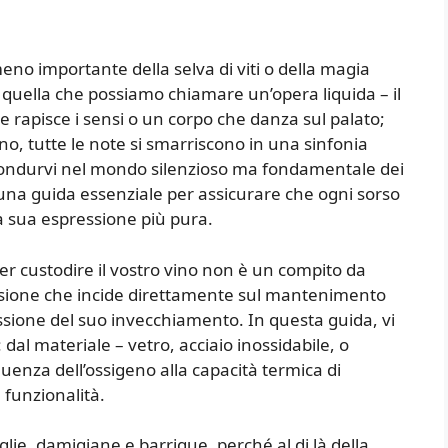
meno importante della selva di viti o della magia
i quella che possiamo chiamare un’opera liquida – il
 rapisce i sensi o un corpo che danza sul palato;
gno, tutte le note si smarriscono in una sinfonia
condurvi nel mondo silenzioso ma fondamentale dei
 una guida essenziale per assicurare che ogni sorso
 sua espressione più pura.
r custodire il vostro vino non è un compito da
ecisione che incide direttamente sul mantenimento
essione del suo invecchiamento. In questa guida, vi
: dal materiale – vetro, acciaio inossidabile, o
nfluenza dell’ossigeno alla capacità termica di
 funzionalità.
glie, damigiane e barrique, perché al di là della