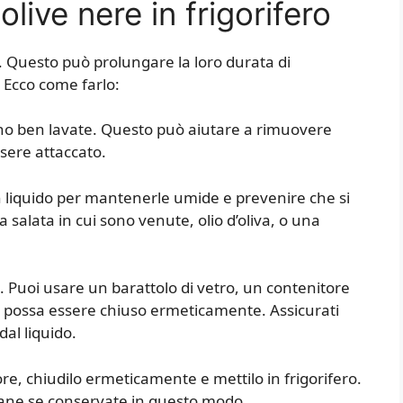
ive nere in frigorifero
o. Questo può prolungare la loro durata di
 Ecco come farlo:
siano ben lavate. Questo può aiutare a rimuovere
sere attaccato.
n liquido per mantenerle umide e prevenire che si
 salata in cui sono venute, olio d’oliva, o una
o. Puoi usare un barattolo di vetro, un contenitore
che possa essere chiuso ermeticamente. Assicurati
al liquido.
ore, chiudilo ermeticamente e mettilo in frigorifero.
mane se conservate in questo modo.