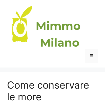
Vai
al
contenuto
Menu
Come conservare
le more